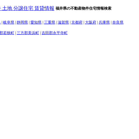
福井県の不動産物件住宅情報検索
県
|
岐阜県
|
静岡県
|
愛知県
|
三重県
|
滋賀県
|
京都府
|
大阪府
|
兵庫県
|
奈良県
郡若狭町
|
三方郡美浜町
|
吉田郡永平寺町