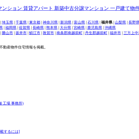
|
埼玉県
|
千葉県
|
東京都
|
神奈川県
|
新潟県
|
富山県
|
石川県
|
福井県
|
山梨県
|
長野
県
|
福岡県
|
佐賀県
|
長崎県
|
熊本県
|
大分県
|
宮崎県
|
鹿児島県
|
沖縄県
|
勝山市
|
坂井市
|
鯖江市
|
敦賀市
|
南条郡南越前町
|
丹生郡越前町
|
福井市
|
三方上中
 の不動産物件住宅情報を掲載。
 工場 事務所)
載するには]