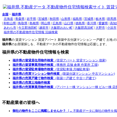
全国
>
福井県
北海道
|
青森県
|
岩手県
|
宮城県
|
秋田県
|
山形県
|
福島県
|
茨城県
|
栃木県
|
群馬県
|
和歌山県
|
鳥取県
|
島根県
|
岡山県
|
広島県
|
山口県
|
徳島県
|
香川県
|
愛媛県
|
高知
あわら市
|
今立郡池田町
|
越前市
|
大飯郡おおい町
|
大飯郡高浜町
|
大野市
|
小浜市
福井県の不動産物件住宅情報 沿線検索
福井県
の 賃貸マンション 賃貸アパート 新築中古分譲マンション 一戸建て 土地
福井県
のお部屋探しを、不動産データの不動産物件住宅情報は応援します。
福井県
の不動産物件住宅情報を検索
福井県の賃貸居住用物件検索
(賃貸アパート 賃貸マンション 借家)
福井県の賃貸事業用物件検索
(事務所 店舗 倉庫 作業所 工場)
福井県の賃貸駐車場物件検索
(賃貸駐車場 月極駐車場)
福井県の売買マンション物件検索
(新築分譲マンション 中古マンション)
福井県の売買戸建て物件検索
(新築一戸建て 中古一戸建て)
福井県の売買土地物件検索
福井県の売買事業用物件検索
(アパート一棟 マンション一棟 ビル一棟 店舗
不動産業者の皆様へ
御社の物件をここに掲載しませんか？
[→ 不動産データに御社の物件を掲