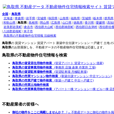
全国
>
鳥取県
北海道
|
青森県
|
岩手県
|
宮城県
|
秋田県
|
山形県
|
福島県
|
茨城県
|
栃木県
|
群馬県
|
和歌山県
|
鳥取県
|
島根県
|
岡山県
|
広島県
|
山口県
|
徳島県
|
香川県
|
愛媛県
|
高知
岩美郡岩美町
|
倉吉市
|
西伯郡大山町
|
西伯郡南部町
|
西伯郡日吉津村
|
西伯郡伯
|
八頭郡若桜町
|
米子市
鳥取県の不動産物件住宅情報 沿線検索
鳥取県
の 賃貸マンション 賃貸アパート 新築中古分譲マンション 一戸建て 土地
鳥取県
のお部屋探しを、不動産データの不動産物件住宅情報は応援します。
鳥取県
の不動産物件住宅情報を検索
鳥取県の賃貸居住用物件検索
(賃貸アパート 賃貸マンション 借家)
鳥取県の賃貸事業用物件検索
(事務所 店舗 倉庫 作業所 工場)
鳥取県の賃貸駐車場物件検索
(賃貸駐車場 月極駐車場)
鳥取県の売買マンション物件検索
(新築分譲マンション 中古マンション)
鳥取県の売買戸建て物件検索
(新築一戸建て 中古一戸建て)
鳥取県の売買土地物件検索
鳥取県の売買事業用物件検索
(アパート一棟 マンション一棟 ビル一棟 店舗
不動産業者の皆様へ
御社の物件をここに掲載しませんか？
[→ 不動産データに御社の物件を掲