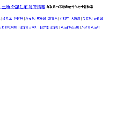
鳥取県の不動産物件住宅情報検索
県
|
岐阜県
|
静岡県
|
愛知県
|
三重県
|
滋賀県
|
京都府
|
大阪府
|
兵庫県
|
奈良県
日野郡江府町
|
日野郡日南町
|
日野郡日野町
|
八頭郡智頭町
|
八頭郡八頭町