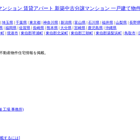
|
埼玉県
|
千葉県
|
東京都
|
神奈川県
|
新潟県
|
富山県
|
石川県
|
福井県
|
山梨県
|
長野
県
|
福岡県
|
佐賀県
|
長崎県
|
熊本県
|
大分県
|
宮崎県
|
鹿児島県
|
沖縄県
耆町
|
境港市
|
東伯郡琴浦町
|
東伯郡北栄町
|
東伯郡三朝町
|
東伯郡湯梨浜町
|
鳥取市
|
 の不動産物件住宅情報を掲載。
 工場 事務所)
載するには]