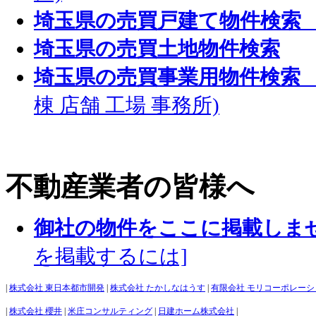
埼玉県の売買戸建て物件検索
埼玉県の売買土地物件検索
埼玉県の売買事業用物件検索
棟 店舗 工場 事務所)
不動産業者の皆様へ
御社の物件をここに掲載しま
を掲載するには]
|
株式会社 東日本都市開発
|
株式会社 たかしなはうす
|
有限会社 モリコーポレーシ
|
株式会社 櫻井
|
米庄コンサルティング
|
日建ホーム株式会社
|